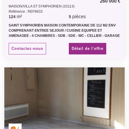
260 000 €
MAISON/VILLA ST SYMPHORIEN (33113)
Référence : REF9833
m²
pièces
124
5
SAINT SYMPHORIEN MAISON CONTEMPORAINE DE 112 M2 ENV
COMPRENANT ENTREE SEJOUR / CUISINE EQUIPEE ET
AMENAGEE - 4 CHAMBRES - SDB - SDE - WC - CELLIER - GARAGE
ATTENANT - TERRASSE - TERRAIN CLOS DE 1 000 M2 ENV -
(CLASSE ENERGETIQUE C) Prix net Veneur 250 000 € plus
Contactez-nous
Détail de l'offre
honoraires charge acquéreur 10 000 € ttc
4