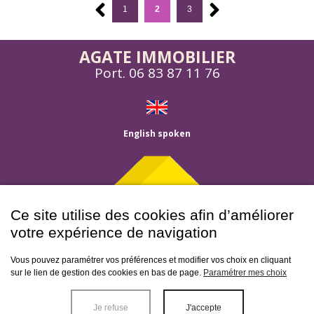
1
2
3
AGATE IMMOBILIER
Port.
06 83 87 11 76
English spoken
Ce site utilise des cookies afin d’améliorer
votre expérience de navigation
Menu
Vous pouvez paramétrer vos préférences et modifier vos choix en cliquant
sur le lien de gestion des cookies en bas de page.
Paramétrer mes choix
Accueil
Balizac
-
Bazas
-
Bordeaux
-
Captieux
-
Casseuil
-
Caudrot
-
Cerons
-
Fargues
-
Giscos
-
Grignols
-
Gualade
-
Houeilles
-
Landiras
-
Langon
-
Leogeats
-
Lerm
Agence
Je refuse
J'accepte
Et Musset
-
Louchats
-
Luxey
-
Noaillan
-
Prechac
-
Preignac
-
St Leger De