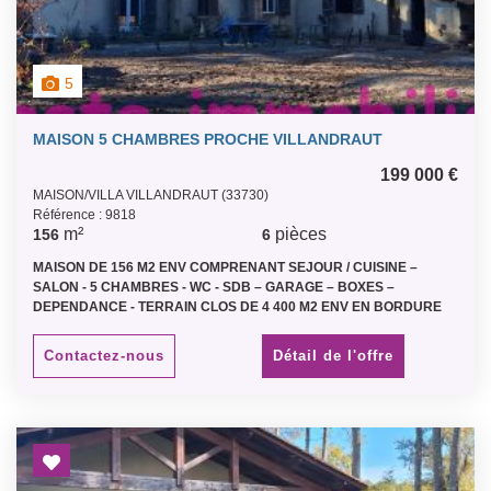
5
MAISON 5 CHAMBRES PROCHE VILLANDRAUT
199 000 €
MAISON/VILLA VILLANDRAUT (33730)
Référence : 9818
m²
pièces
156
6
MAISON DE 156 M2 ENV COMPRENANT SEJOUR / CUISINE –
SALON - 5 CHAMBRES - WC - SDB – GARAGE – BOXES –
DEPENDANCE - TERRAIN CLOS DE 4 400 M2 ENV EN BORDURE
DE RUISSEAU – CLASSE ENERGETIQUE D - PROCHE
VILLANDRAUT - PRIX NET 190 000 € PLUS HONORAIRES 9 000 €
Contactez-nous
Détail de l'offre
TTC - ACCES AUTOROUTE BAZAS LANGON ET CERONS POUR
BORDEAUX