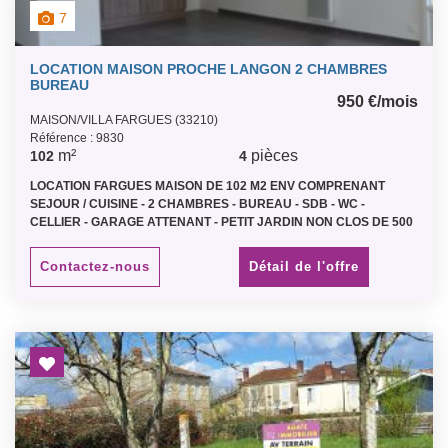
7
LOCATION MAISON PROCHE LANGON 2 CHAMBRES
BUREAU
950 €/mois
MAISON/VILLA FARGUES (33210)
Référence : 9830
m²
pièces
102
4
LOCATION FARGUES MAISON DE 102 M2 ENV COMPRENANT
SEJOUR / CUISINE - 2 CHAMBRES - BUREAU - SDB - WC -
CELLIER - GARAGE ATTENANT - PETIT JARDIN NON CLOS DE 500
M2 ENV - (CLASSE ENERGETIQUE C) LOYER 930 € / MOIS + 20 € DE
PROVISION POUR L ENTRETIEN DU JARDIN
Contactez-nous
Détail de l'offre