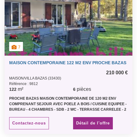
7
MAISON CONTEMPORAINE 122 M2 ENV PROCHE BAZAS
210 000 €
MAISON/VILLA BAZAS (33430)
Référence : 9812
m²
pièces
122
6
PROCHE BAZAS MAISON CONTEMPORAINE DE 120 M2 ENV
COMPRENANT SEJOUR AVEC POELE A BOIS / CUISINE EQUIPEE -
BUREAU - 4 CHAMBRES - SDB - 2 WC - TERRASSE CARRELEE - 2
CABANONS EN BOIS - TERRAIN 2 600 M2 ENV - (CLASSE
ENERGETIQUE C) Prix Net vendeur 200 000 € plus honoraires 10
Contactez-nous
Détail de l'offre
000 € charge acquéreur