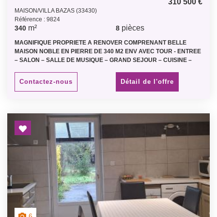
310 500 €
MAISON/VILLA BAZAS (33430)
Référence : 9824
m²
pièces
340
8
MAGNIFIQUE PROPRIETE A RENOVER COMPRENANT BELLE
MAISON NOBLE EN PIERRE DE 340 M2 ENV AVEC TOUR - ENTREE
– SALON – SALLE DE MUSIQUE – GRAND SEJOUR – CUISINE –
BUREAU – 4 CHAMBRES – 2 SDB – SDE – BUANDERIE –
CHAMBRE INDEPENDANTE AVEC SDE ET WC – ABRI VOITURE –
Contactez-nous
Détail de l'offre
PISCINE A REFAIRE – TERRASSE – FRONTON DE PELOTTE
BASQUE – ATELIER – PUITS – PARC ARBORE DE 5 800 M2 ENV -
(CLASSE ENERGETIQUE E) Prix 298 000 € net vendeur plus
honoraires 12 500 € ttc -
6