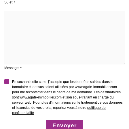
Sujet
Message
En cochant cette case, j’accepte que les données saisies dans le
formulaire ci-dessus soient utilisées par www.agate-immobilier.com
pour me recontacter dans le cadre de ma demande. Les destinataires
sont www.agate-immobilier.com et son sous-traitant en charge du
serveur web. Pour plus d'informations sur le traitement de vos données
et l'exercice de vos droits, reportez-vous à notre
politique de
confidentialité
.
Envoyer