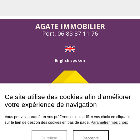
AGATE IMMOBILIER
Port.
06 83 87 11 76
English spoken
Ce site utilise des cookies afin d’améliorer
votre expérience de navigation
Menu
Vous pouvez paramétrer vos préférences et modifier vos choix en cliquant
sur le lien de gestion des cookies en bas de page.
Paramétrer mes choix
Accueil
Balizac
-
Bazas
-
Bordeaux
-
Captieux
-
Casseuil
-
Caudrot
-
Cerons
-
Fargues
-
Giscos
-
Grignols
-
Gualade
-
Houeilles
-
Landiras
-
Langon
-
Leogeats
-
Lerm
Agence
Je refuse
J'accepte
Et Musset
-
Louchats
-
Luxey
-
Noaillan
-
Prechac
-
Preignac
-
St Leger De