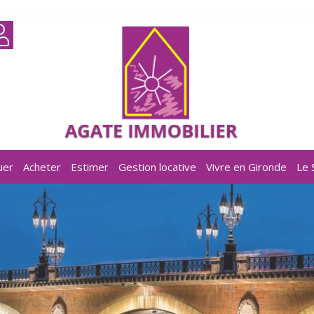
uer
Acheter
Estimer
Gestion locative
Vivre en Gironde
Le 