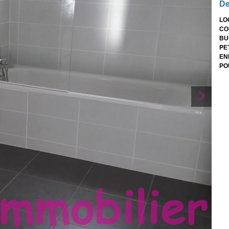
De
LO
CO
BU
PE
EN
PO